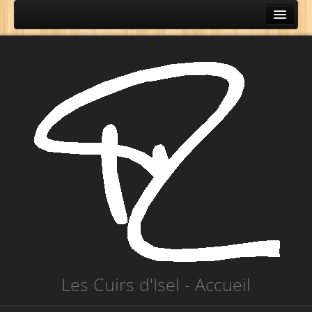
OÙ VOULEZ-VOUS ALLER ...
Techniques et matériaux
Les Cuirs d'Isel - Accueil